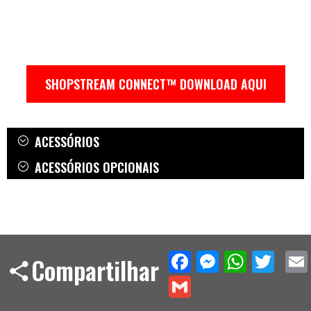
SHOPSTREAM CONNECT™ DOWNLOAD AQUI
ACESSÓRIOS
ACESSÓRIOS OPCIONAIS
Facebook
Messeng
What
Twi
Compartilhar
Gmail