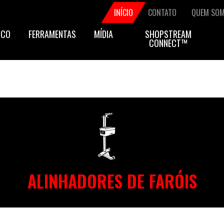
Secondary
INÍCIO
CONTATO
QUEM SO
ICO
FERRAMENTAS
MÍDIA
SHOPSTREAM
navigation
CONNECT™
ALINHADORES DE FARÓIS