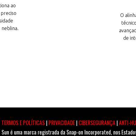
iona ao
 preciso
O alinh
sidade
técnic
e neblina.
avançad
de in
TERMOS E POLÍTICAS
|
PRIVACIDADE
|
CIBERSEGURANÇA
|
ANTI-H
Sun é uma marca registrada da Snap-on Incorporated, nos Estados 