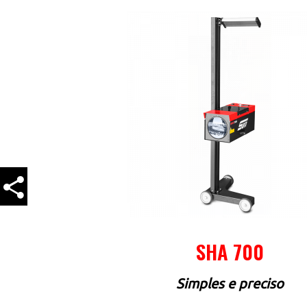
acebook
essenger
hatsApp
SHA 700
witter
Simples e preciso