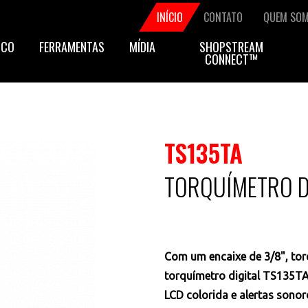
Secondary
INÍCIO
CONTATO
QUEM SO
ICO
FERRAMENTAS
MÍDIA
SHOPSTREAM
navigation
CONNECT™
TS135TA
TORQUÍMETRO D
Com um encaixe de 3/8", to
torquímetro digital TS135TA
LCD colorida e alertas sonoro