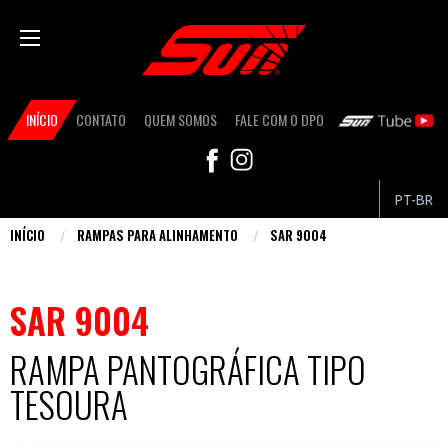
Pular
para
o
conteúdo
Secondary
principal
INÍCIO
CONTATO
QUEM SOMOS
FALE COM O DPO
SUN TUBE
navigation
FB
IN
PT-BR
INÍCIO
RAMPAS PARA ALINHAMENTO
SAR 9004
Você
está
SAR 9004
aqui
RAMPA PANTOGRÁFICA TIPO
TESOURA