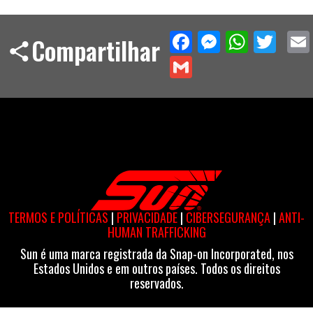
Facebook
Messeng
What
Twi
Compartilhar
Gmail
TERMOS E POLÍTICAS
|
PRIVACIDADE
|
CIBERSEGURANÇA
|
ANTI-
HUMAN TRAFFICKING
Sun é uma marca registrada da Snap-on Incorporated, nos
Estados Unidos e em outros países. Todos os direitos
reservados.