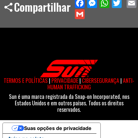
Facebook
Messeng
What
Twi
Compartilhar
Gmail
TERMOS E POLÍTICAS
|
PRIVACIDADE
|
CIBERSEGURANÇA
|
ANTI-
HUMAN TRAFFICKING
Sun é uma marca registrada da Snap-on Incorporated, nos
Estados Unidos e em outros países. Todos os direitos
reservados.
Suas opções de privacidade